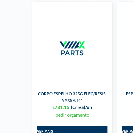
CORPO ESPELHO 325G ELEC/RESIS.
ES
VMX870144
781,16
(c/ iva)
/un
€
pedir orçamento
VER MAIS
VER M