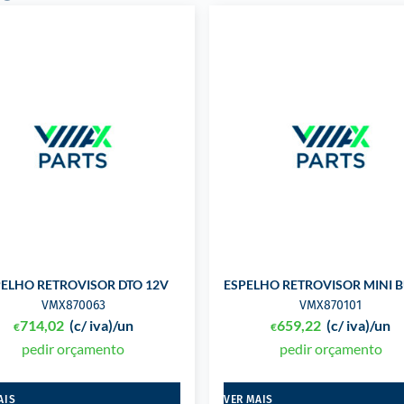
PELHO RETROVISOR DTO 12V
ESPELHO RETROVISOR MINI B
VMX870063
VMX870101
714,02
(c/ iva)
/un
659,22
(c/ iva)
/un
€
€
pedir orçamento
pedir orçamento
AIS
VER MAIS