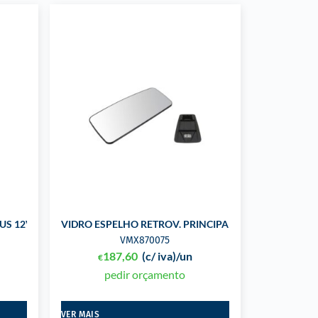
US 12V
VIDRO ESPELHO RETROV. PRINCIPAL
VMX870075
187,60
(c/ iva)
/un
€
pedir orçamento
VER MAIS