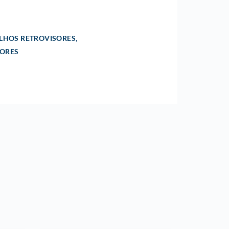
,
LHOS RETROVISORES
IORES