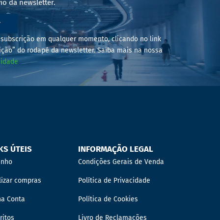
io da newsletter.
r
subscrição em qualquer momento, clicando no link
ição” do rodapé da newsletter. Saiba mais na nossa
cidade
KS ÚTEIS
INFORMAÇÃO LEGAL
inho
Condições Gerais de Venda
lizar compras
Política de Privacidade
ha Conta
Política de Cookies
ritos
Livro de Reclamações