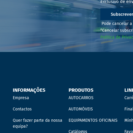
exclusivo de env
Subscreve
Pode cancelar a 
“Cancelar subscr
Política de Priva
INFORMAÇÕES
PRODUTOS
LIN
Empresa
AUTOCARROS
Carr
Contactos
AUTOMÓVEIS
Fina
Quer fazer parte da nossa
EQUIPAMENTOS OFICINAIS
Min
equipa?
Catálogos
Favo