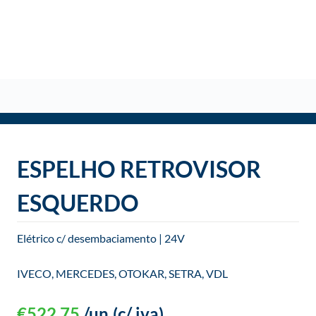
o
ESPELHO RETROVISOR
ESQUERDO
Elétrico c/ desembaciamento | 24V
IVECO, MERCEDES, OTOKAR, SETRA, VDL
€
522,75
/un
(c/ iva)