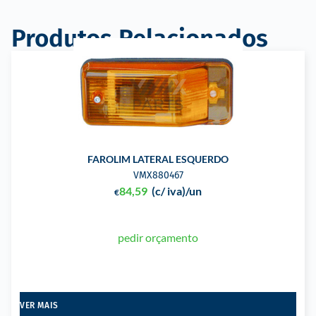
Produtos Relacionados
FAROLIM LATERAL ESQUERDO
VMX880467
84,59
(c/ iva)
/un
€
pedir orçamento
VER MAIS