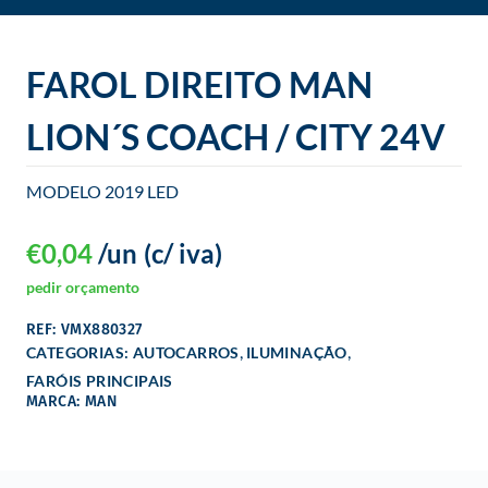
o
FAROL DIREITO MAN
LION´S COACH / CITY 24V
MODELO 2019 LED
€
0,04
/un
(c/ iva)
pedir orçamento
REF: VMX880327
,
,
CATEGORIAS:
AUTOCARROS
ILUMINAÇÃO
FARÓIS PRINCIPAIS
MARCA: MAN