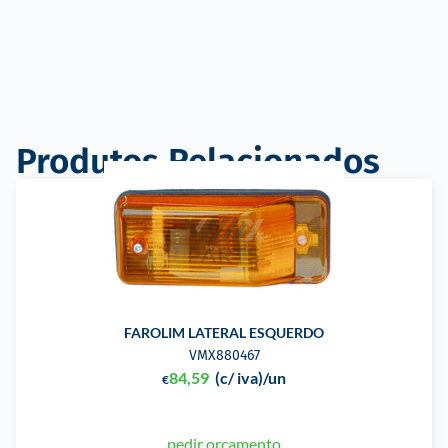
Produtos Relacionados
FAROLIM LATERAL ESQUERDO
VMX880467
84,59
(c/ iva)
/un
€
pedir orçamento