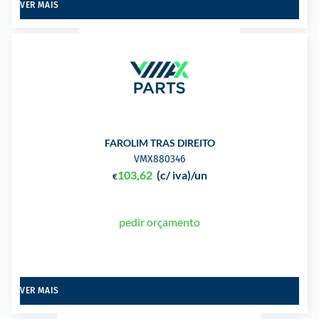
VER MAIS
FAROLIM TRAS DIREITO
VMX880346
103,62
(c/ iva)
/un
€
pedir orçamento
VER MAIS