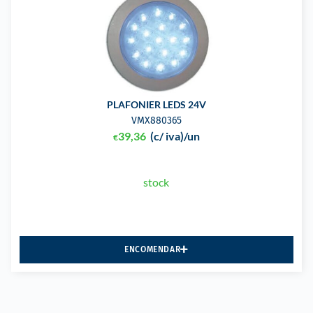
PLAFONIER LEDS 24V
VMX880365
39,36
(c/ iva)
/un
€
stock
ENCOMENDAR