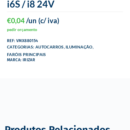
i6S / i8 24V
o
€
0,04
/un
(c/ iva)
pedir orçamento
REF: VMX880154
,
,
CATEGORIAS:
AUTOCARROS
ILUMINAÇÃO
FARÓIS PRINCIPAIS
MARCA: IRIZAR
Produtos Relacionados