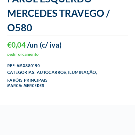
o
MERCEDES TRAVEGO /
O580
€
0,04
/un
(c/ iva)
pedir orçamento
REF: VMX880190
,
,
CATEGORIAS:
AUTOCARROS
ILUMINAÇÃO
FARÓIS PRINCIPAIS
MARCA: MERCEDES