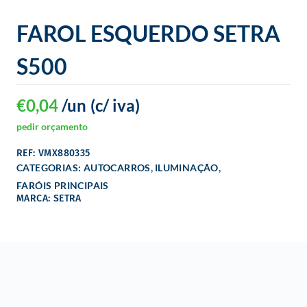
o
FAROL ESQUERDO SETRA
S500
€
0,04
/un
(c/ iva)
pedir orçamento
REF: VMX880335
,
,
CATEGORIAS:
AUTOCARROS
ILUMINAÇÃO
FARÓIS PRINCIPAIS
MARCA: SETRA