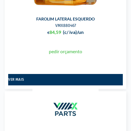
FAROLIM LATERAL ESQUERDO
VMX880467
84,59
(c/ iva)
/un
€
pedir orçamento
VER MAIS