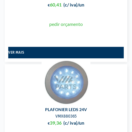
60,41
(c/ iva)
/un
€
pedir orçamento
VER MAIS
PLAFONIER LEDS 24V
VMX880365
39,36
(c/ iva)
/un
€