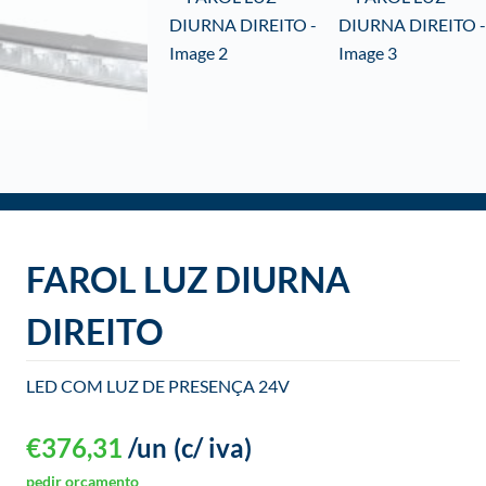
o
FAROL LUZ DIURNA
DIREITO
LED COM LUZ DE PRESENÇA 24V
€
376,31
/un
(c/ iva)
pedir orçamento