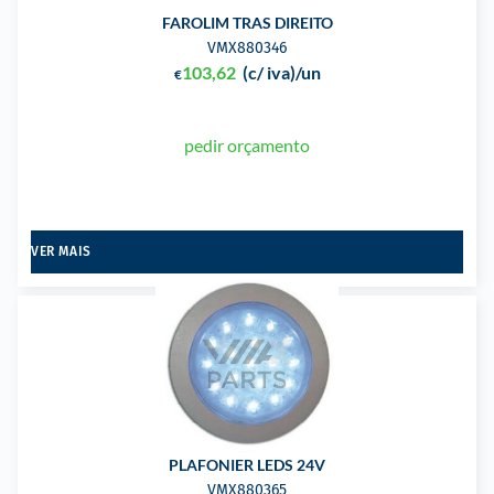
FAROLIM TRAS DIREITO
VMX880346
103,62
(c/ iva)
/un
€
pedir orçamento
VER MAIS
PLAFONIER LEDS 24V
VMX880365