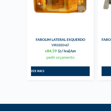
FAROLIM LATERAL ESQUERDO
FARO
VMX880467
84,59
(c/ iva)
/un
€
pedir orçamento
VER MAIS