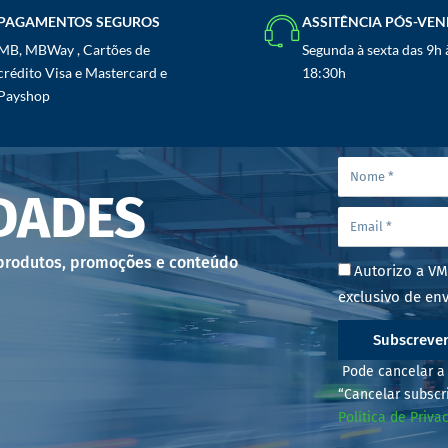
PAGAMENTOS SEGUROS
ASSITÊNCIA PÓS-VE
MB, MBWay , Cartões de
Segunda à sexta das 9h 
crédito Visa e Mastercard e
18:30h
Payshop
DADES
 produtos, promoções e conteúdo
Autorizo a VM
exclusivo de env
Subscreve
Pode cancelar a 
“Cancelar subscr
Política de Priva