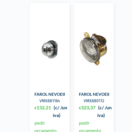
FAROL NEVOEIRO 24V 90MM
FAROL NEVOEIRO
VMX881164
VMX880112
132,21
(c/
/un
323,37
(c/
/un
€
€
iva)
iva)
pedir
pedir
orçamento
orçamento