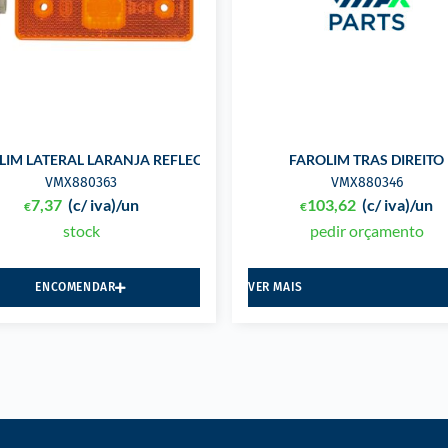
LIM LATERAL LARANJA REFLECT LAMPADA
FAROLIM TRAS DIREITO
VMX880363
VMX880346
7,37
(c/ iva)
/un
103,62
(c/ iva)
/un
€
€
stock
pedir orçamento
ENCOMENDAR
VER MAIS