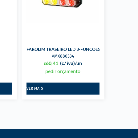
FAROLIM TRASEIRO LED 3-FUNCOES 12-24V
VMX880334
60,41
(c/ iva)
/un
€
pedir orçamento
VER MAIS