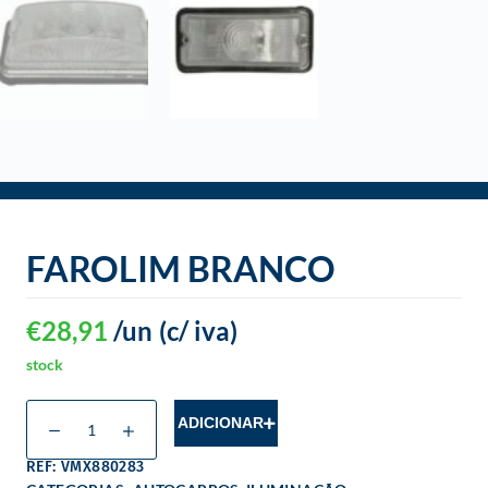
o
FAROLIM BRANCO
€
28,91
/un
(c/ iva)
stock
ADICIONAR
REF: VMX880283