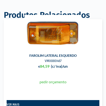
Produtos Relacionados
FAROLIM LATERAL ESQUERDO
VMX880467
84,59
(c/ iva)
/un
€
pedir orçamento
VER MAIS