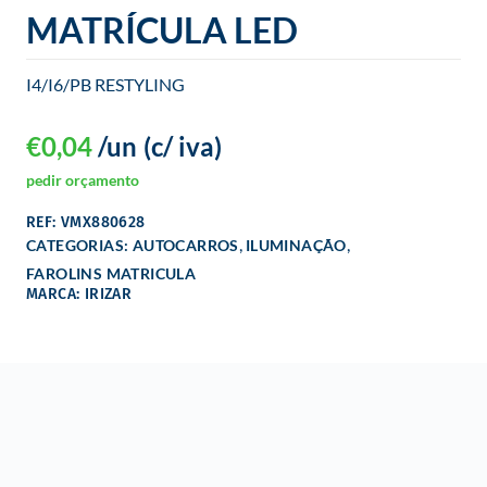
o
MATRÍCULA LED
I4/I6/PB RESTYLING
€
0,04
/un
(c/ iva)
pedir orçamento
REF: VMX880628
,
,
CATEGORIAS:
AUTOCARROS
ILUMINAÇÃO
FAROLINS MATRICULA
MARCA: IRIZAR