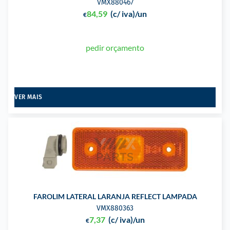
VMX880467
84,59
(c/ iva)
/un
€
pedir orçamento
VER MAIS
FAROLIM LATERAL LARANJA REFLECT LAMPADA
VMX880363
7,37
(c/ iva)
/un
€