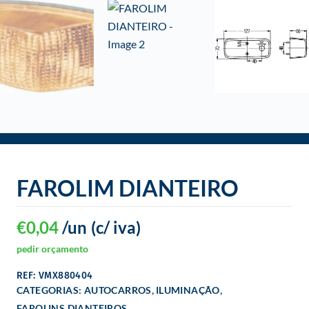
o
FAROLIM DIANTEIRO
€
0,04
/un
(c/ iva)
pedir orçamento
REF: VMX880404
,
,
CATEGORIAS:
AUTOCARROS
ILUMINAÇÃO
FAROLINS DIANTEIROS