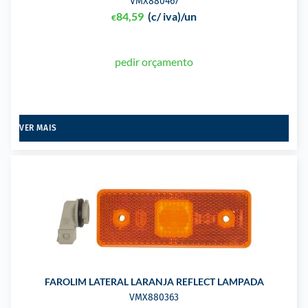
VMX880467
84,59
(c/ iva)
/un
€
pedir orçamento
VER MAIS
FAROLIM LATERAL LARANJA REFLECT LAMPADA
VMX880363