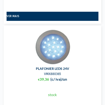
VER MAIS
PLAFONIER LEDS 24V
VMX880365
39,36
(c/ iva)
/un
€
stock