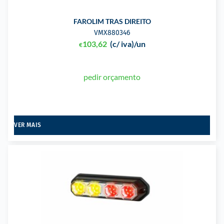
FAROLIM TRAS DIREITO
VMX880346
103,62
(c/ iva)
/un
€
pedir orçamento
VER MAIS