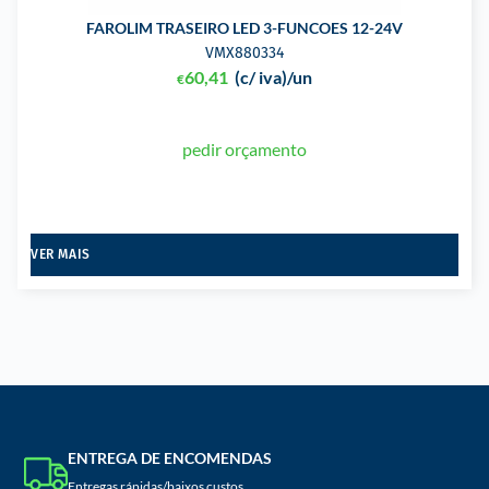
FAROLIM TRASEIRO LED 3-FUNCOES 12-24V
VMX880334
60,41
(c/ iva)
/un
€
pedir orçamento
VER MAIS
ENTREGA DE ENCOMENDAS
Entregas rápidas/baixos custos