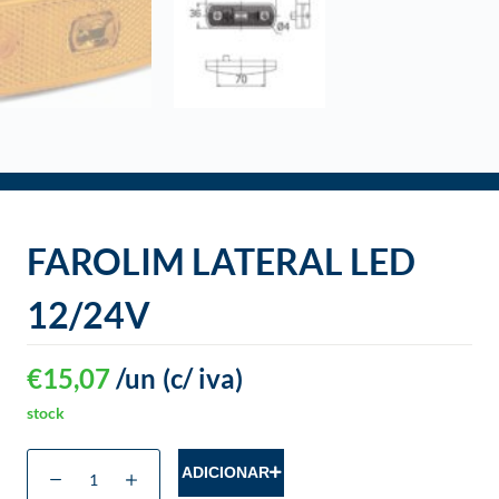
o
FAROLIM LATERAL LED
12/24V
€
15,07
/un
(c/ iva)
stock
ADICIONAR