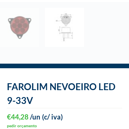
o
FAROLIM NEVOEIRO LED
9-33V
€
44,28
/un
(c/ iva)
pedir orçamento