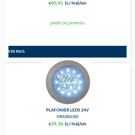
60,41
(c/ iva)
/un
€
pedir orçamento
VER MAIS
PLAFONIER LEDS 24V
VMX880365
39,36
(c/ iva)
/un
€