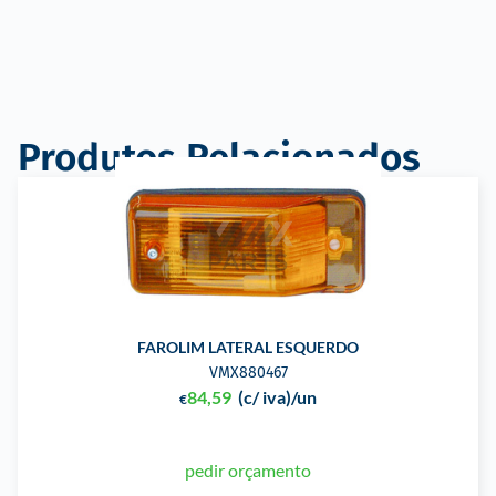
Produtos Relacionados
FAROLIM LATERAL ESQUERDO
VMX880467
84,59
(c/ iva)
/un
€
pedir orçamento