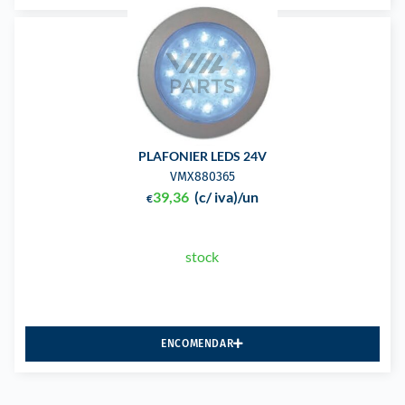
PLAFONIER LEDS 24V
VMX880365
39,36
(c/ iva)
/un
€
stock
ENCOMENDAR