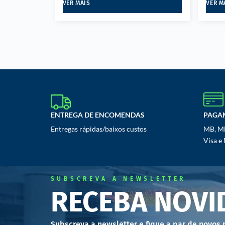
VER MAIS
VER M
ENTREGA DE ENCOMENDAS
PAGA
Entregas rápidas/baixos custos
MB, MB
Visa e
SUBSCREVA A NEWSLETTER
RECEBA NOVI
Subscreva a newsletter e fique a par de novos