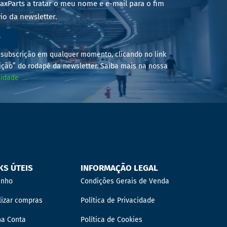
axParts a tratar o meu nome e e-mail para o fim
io da newsletter.
r
subscrição em qualquer momento, clicando no link
ição” do rodapé da newsletter. Saiba mais na nossa
cidade
KS ÚTEIS
INFORMAÇÃO LEGAL
inho
Condições Gerais de Venda
lizar compras
Política de Privacidade
ha Conta
Política de Cookies