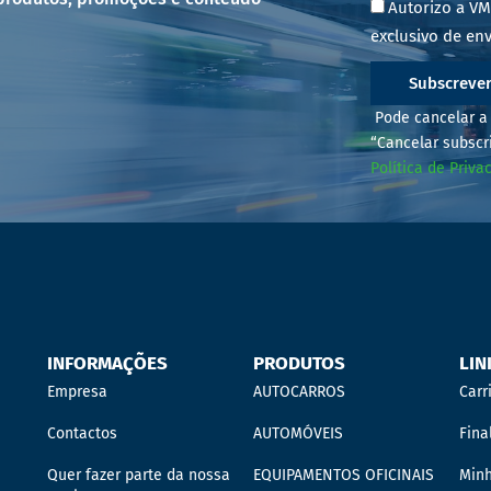
Autorizo a VM
exclusivo de env
Subscreve
Pode cancelar a 
“Cancelar subscr
Política de Priva
INFORMAÇÕES
PRODUTOS
LIN
Empresa
AUTOCARROS
Carr
Contactos
AUTOMÓVEIS
Fina
Quer fazer parte da nossa
EQUIPAMENTOS OFICINAIS
Min