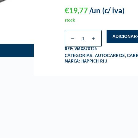
€
19,77
/un
(c/ iva)
stock
ADICIONAR
REF: VMX870124
,
CATEGORIAS:
AUTOCARROS
CAR
MARCA: HAPPICH RIU