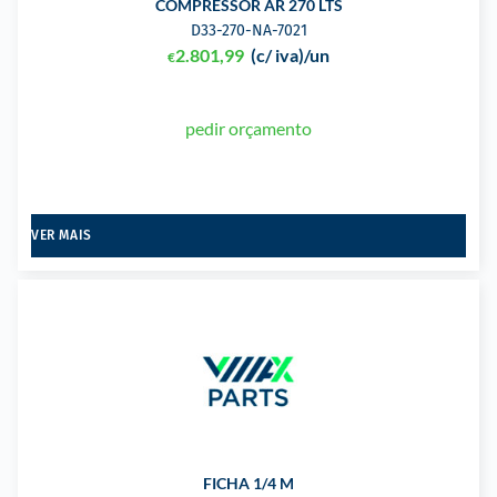
COMPRESSOR AR 270 LTS
D33-270-NA-7021
2.801,99
(c/ iva)
/un
€
pedir orçamento
VER MAIS
FICHA 1/4 M