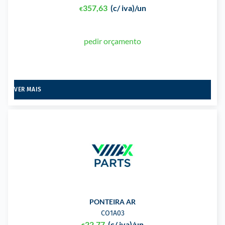
357,63
(c/ iva)
/un
€
pedir orçamento
VER MAIS
PONTEIRA AR
CO1A03
22,77
(c/ iva)
/un