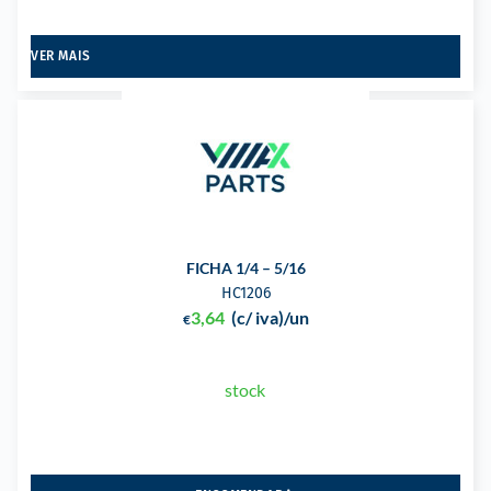
VER MAIS
FICHA 1/4 – 5/16
HC1206
3,64
(c/ iva)
/un
€
stock