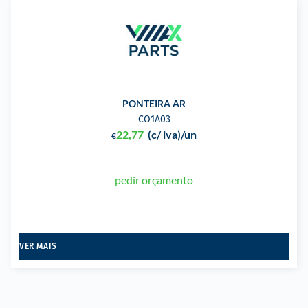
PONTEIRA AR
CO1A03
22,77
(c/ iva)
/un
€
pedir orçamento
VER MAIS