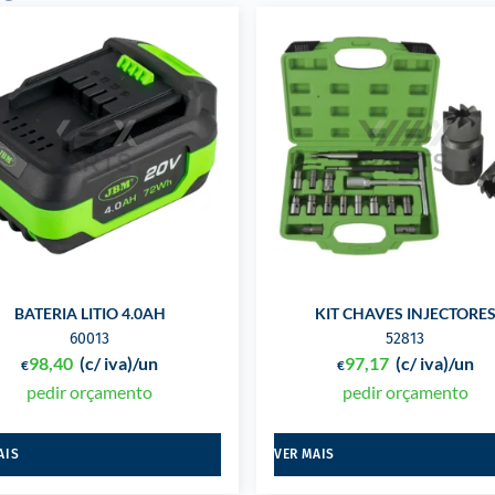
BATERIA LITIO 4.0AH
KIT CHAVES INJECTORE
60013
52813
98,40
(c/ iva)
/un
97,17
(c/ iva)
/un
€
€
pedir orçamento
pedir orçamento
AIS
VER MAIS