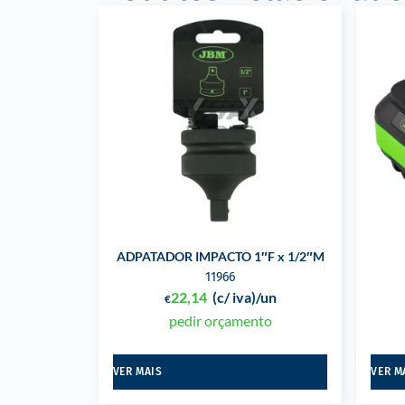
ADPATADOR IMPACTO 1″F x 1/2″M
11966
22,14
(c/ iva)
/un
€
pedir orçamento
VER MAIS
VER M