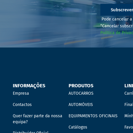
Subscreve
Pode cancelar a 
“Cancelar subscr
Política de Priva
INFORMAÇÕES
PRODUTOS
LIN
Empresa
AUTOCARROS
Carr
Contactos
AUTOMÓVEIS
Fina
Quer fazer parte da nossa
EQUIPAMENTOS OFICINAIS
Min
equipa?
Catálogos
Favo