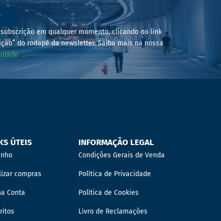
r
subscrição em qualquer momento, clicando no link
ição” do rodapé da newsletter. Saiba mais na nossa
cidade
KS ÚTEIS
INFORMAÇÃO LEGAL
inho
Condições Gerais de Venda
lizar compras
Política de Privacidade
ha Conta
Política de Cookies
ritos
Livro de Reclamações