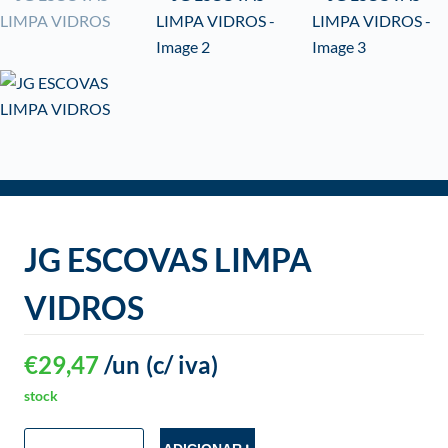
o
JG ESCOVAS LIMPA
VIDROS
€
29,47
/un
(c/ iva)
stock