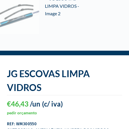
o
JG ESCOVAS LIMPA
VIDROS
€
46,43
/un
(c/ iva)
pedir orçamento
REF: WM300550