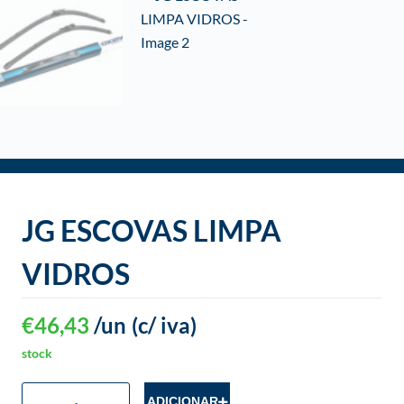
o
JG ESCOVAS LIMPA
VIDROS
€
46,43
/un
(c/ iva)
stock
ADICIONAR