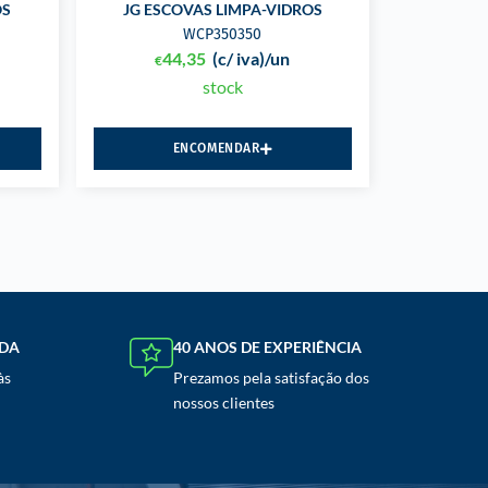
OS
JG ESCOVAS LIMPA-VIDROS
WCP350350
44,35
(c/ iva)
/un
€
stock
ENCOMENDAR
NDA
40 ANOS DE EXPERIÊNCIA
às
Prezamos pela satisfação dos
nossos clientes