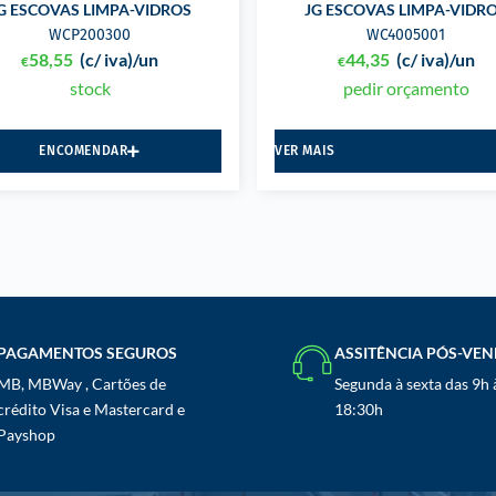
G ESCOVAS LIMPA-VIDROS
JG ESCOVAS LIMPA-VIDR
WCP200300
WC4005001
58,55
(c/ iva)
/un
44,35
(c/ iva)
/un
€
€
stock
pedir orçamento
ENCOMENDAR
VER MAIS
PAGAMENTOS SEGUROS
ASSITÊNCIA PÓS-VE
MB, MBWay , Cartões de
Segunda à sexta das 9h 
crédito Visa e Mastercard e
18:30h
Payshop