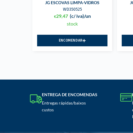
JG ESCOVAS LIMPA-VIDROS
J
WD350525
29,47
(c/ iva)
/un
€
stock
ENCOMENDAR
ENTREGA DE ENCOMENDAS
Entregas rápidas/baixos
custos