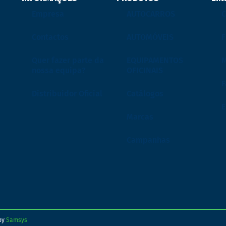
Empresa
AUTOCARROS
C
Contactos
AUTOMÓVEIS
F
Quer fazer parte da
EQUIPAMENTOS
M
nossa equipa?
OFICINAIS
F
Distribuidor Oficial
Catálogos
Marcas
Campanhas
 by
Samsys