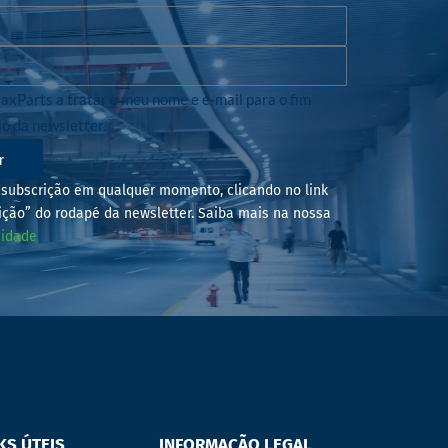
axParts a tratar o meu nome e e-mail para o fim
io da newsletter.
r
subscrição em qualquer momento, clicando no link
ição” do rodapé da newsletter. Saiba mais na nossa
cidade
KS ÚTEIS
INFORMAÇÃO LEGAL