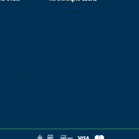
arrinho
Condições Gerais
de Venda
inalizar compras
Política de
Privacidade
inha Conta
Política de Cookies
avoritos
Livro de
Encomendas
Reclamações
Resolução de
Litígios