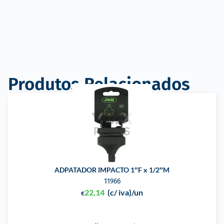
Produtos Relacionados
ADPATADOR IMPACTO 1″F x 1/2″M
11966
22,14
(c/ iva)
/un
€