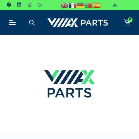
P
u
0
l
a
r
p
a
r
a
o
c
o
n
t
e
ú
d