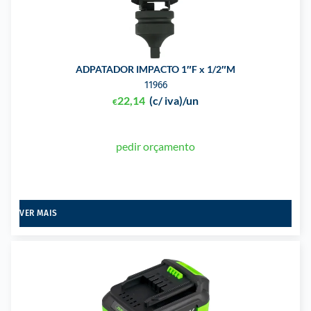
ADPATADOR IMPACTO 1″F x 1/2″M
11966
22,14
(c/ iva)
/un
€
pedir orçamento
VER MAIS