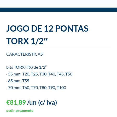
o
JOGO DE 12 PONTAS
TORX 1/2″
CARACTERISTICAS:
bits TORX (TX) de 1/2″
· 55 mm: T20, T25, T30, T40, T45, T50
· 65 mm: T55
· 70 mm: T60, T70, T80, T90, T100
€
81,89
/un
(c/ iva)
pedir orçamento