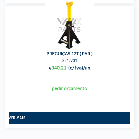
PREGUIÇAS 12T ( PAR )
3212701
340,21
(c/ iva)
/un
€
pedir orçamento
VER MAIS