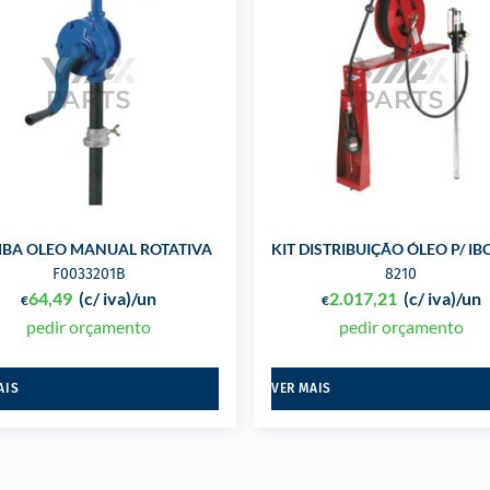
RODAS
BA OLEO MANUAL ROTATIVA
KIT DISTRIBUIÇÃO ÓLEO P/ IBC
F0033201B
8210
64,49
(c/ iva)
/un
2.017,21
(c/ iva)
/un
€
€
pedir orçamento
pedir orçamento
AIS
VER MAIS