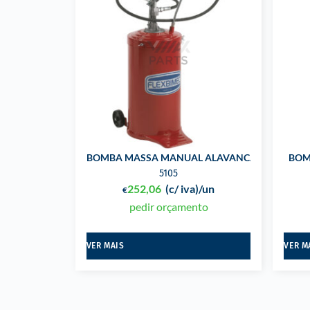
BOMBA MASSA MANUAL ALAVANCA 16 KGS C/ 
BOM
5105
252,06
(c/ iva)
/un
€
pedir orçamento
VER MAIS
VER M