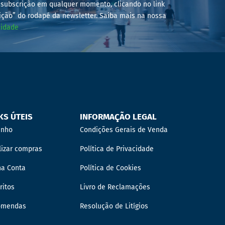
subscrição em qualquer momento, clicando no link
ição” do rodapé da newsletter. Saiba mais na nossa
cidade
KS ÚTEIS
INFORMAÇÃO LEGAL
inho
Condições Gerais de Venda
lizar compras
Política de Privacidade
ha Conta
Política de Cookies
ritos
Livro de Reclamações
omendas
Resolução de Litígios