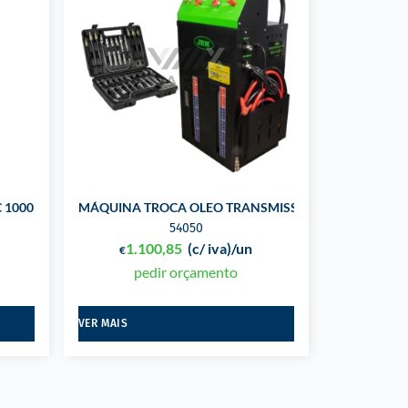
 1000 LTS
MÁQUINA TROCA OLEO TRANSMISSÃO AUTOMATICA
54050
1.100,85
(c/ iva)
/un
€
pedir orçamento
VER MAIS