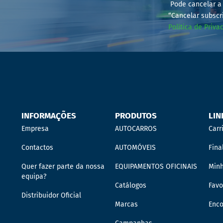
Pode cancelar a 
“Cancelar subscr
Política de Priva
INFORMAÇÕES
PRODUTOS
LIN
Empresa
AUTOCARROS
Carr
Contactos
AUTOMÓVEIS
Fina
Quer fazer parte da nossa
EQUIPAMENTOS OFICINAIS
Min
equipa?
Catálogos
Favo
Distribuidor Oficial
Marcas
Enc