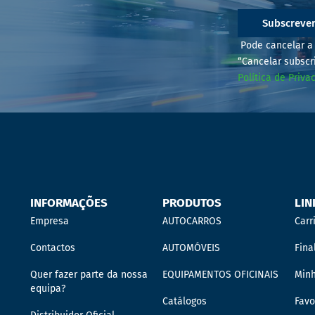
Subscreve
Pode cancelar a 
“Cancelar subscr
Política de Priva
INFORMAÇÕES
PRODUTOS
LIN
Empresa
AUTOCARROS
Carr
Contactos
AUTOMÓVEIS
Fina
Quer fazer parte da nossa
EQUIPAMENTOS OFICINAIS
Min
equipa?
Catálogos
Favo