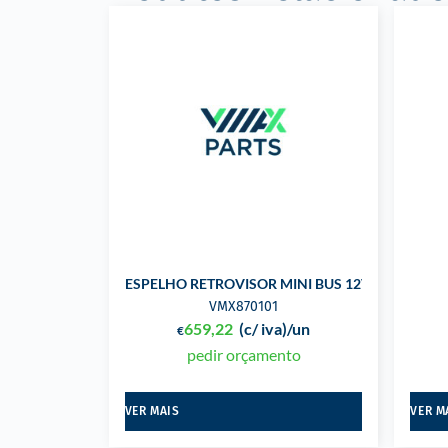
ESPELHO RETROVISOR MINI BUS 12V
VMX870101
659,22
(c/ iva)
/un
€
pedir orçamento
VER MAIS
VER M