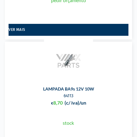
pedir orçamento
VER MAIS
LAMPADA BA9s 12V 10W
64113
8,70
(c/ iva)
/un
€
stock