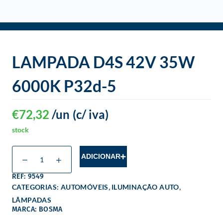
o
LAMPADA D4S 42V 35W
6000K P32d-5
€
72,32
/un
(c/ iva)
stock
ADICIONAR
REF: 9549
,
,
CATEGORIAS:
AUTOMÓVEIS
ILUMINAÇÃO AUTO
LÂMPADAS
MARCA: BOSMA