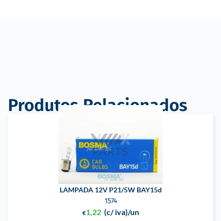
Produtos Relacionados
LAMPADA 12V P21/5W BAY15d
1574
1,22
(c/ iva)
/un
€