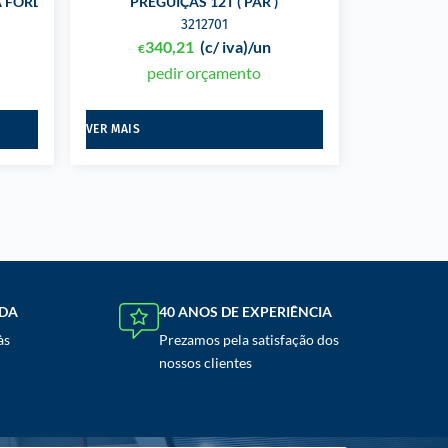
A FORD
PREGUIÇAS 12T ( PAR )
3212701
340,21
(c/ iva)
/un
€
pedir orçamento
VER MAIS
NDA
40 ANOS DE EXPERIÊNCIA
às
Prezamos pela satisfação dos
nossos clientes