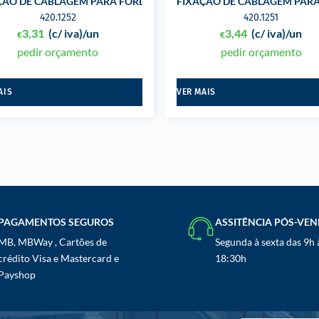
E JANELAS PARA CHRYS
ÇÃO DE CABLAGEM PARA FORD
FIXAÇÃO DE CABLAGEM PAR
420.1252
420.1251
3,31
(c/ iva)
/un
3,44
(c/ iva)
/un
€
€
pedir orçamento
pedir orçamento
AIS
VER MAIS
PAGAMENTOS SEGUROS
ASSITÊNCIA PÓS-VE
MB, MBWay , Cartões de
Segunda à sexta das 9h 
crédito Visa e Mastercard e
18:30h
Payshop