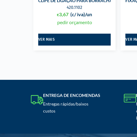
CLIPE DE LIGAÇÃO PARA BORRACHA DE PORTA 
FIXA
420.1102
3,67
(c/ iva)
/un
€
pedir orçamento
VER MAIS
VER M
ENTREGA DE ENCOMENDAS
Entregas rápidas/baixos
custos