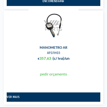
ENCOMENDAR
MANOMETRO AR
AFG1H03
357,63
(c/ iva)
/un
€
pedir orçamento
VER MAIS