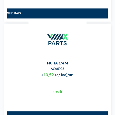
VER MAIS
FICHA 1/4 M
ACA6923
10,59
(c/ iva)
/un
€
stock