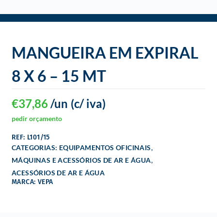
o
MANGUEIRA EM EXPIRAL
8 X 6 – 15 MT
€
37,86
/un
(c/ iva)
pedir orçamento
REF: L101/15
,
CATEGORIAS:
EQUIPAMENTOS OFICINAIS
,
MÁQUINAS E ACESSÓRIOS DE AR E ÁGUA
ACESSÓRIOS DE AR E ÁGUA
MARCA: VEPA