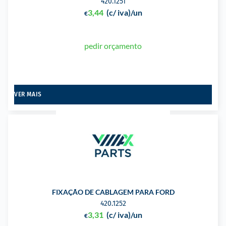
420.1251
3,44
(c/ iva)
/un
€
pedir orçamento
VER MAIS
FIXAÇÃO DE CABLAGEM PARA FORD
420.1252
3,31
(c/ iva)
/un
€