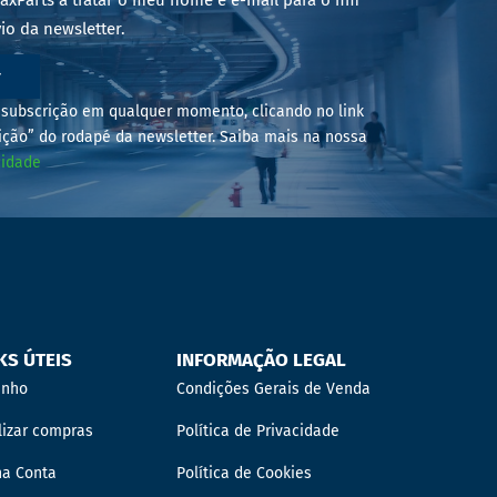
axParts a tratar o meu nome e e-mail para o fim
io da newsletter.
r
subscrição em qualquer momento, clicando no link
ição” do rodapé da newsletter. Saiba mais na nossa
cidade
KS ÚTEIS
INFORMAÇÃO LEGAL
inho
Condições Gerais de Venda
lizar compras
Política de Privacidade
ha Conta
Política de Cookies