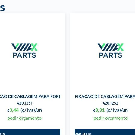
s
E JANELAS PARA CHRYS
ÇÃO DE CABLAGEM PARA FORD
FIXAÇÃO DE CABLAGEM PAR
420.1251
420.1252
3,44
(c/ iva)
/un
3,31
(c/ iva)
/un
€
€
pedir orçamento
pedir orçamento
AIS
VER MAIS