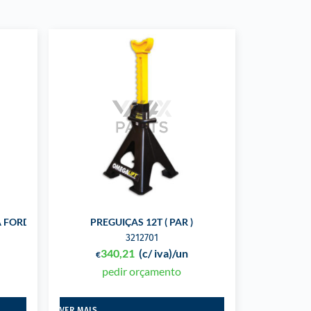
A FORD
PREGUIÇAS 12T ( PAR )
3212701
340,21
(c/ iva)
/un
€
pedir orçamento
VER MAIS