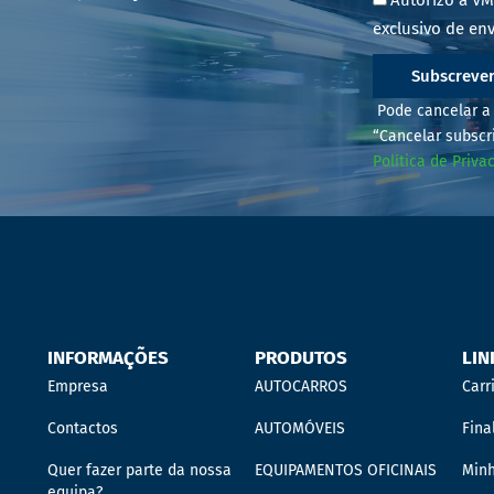
Autorizo a VM
exclusivo de env
Subscreve
Pode cancelar a 
“Cancelar subscr
Política de Priva
INFORMAÇÕES
PRODUTOS
LIN
Empresa
AUTOCARROS
Carr
Contactos
AUTOMÓVEIS
Fina
Quer fazer parte da nossa
EQUIPAMENTOS OFICINAIS
Min
equipa?