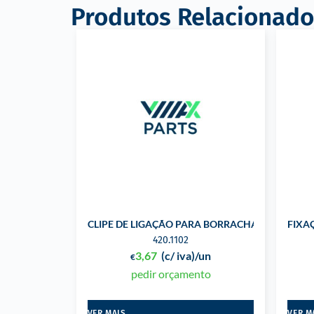
Produtos Relacionado
CLIPE DE LIGAÇÃO PARA BORRACHA DE PORTA 
FIXA
420.1102
3,67
(c/ iva)
/un
€
pedir orçamento
VER MAIS
VER M