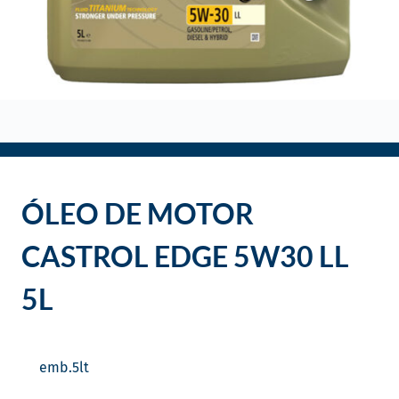
o
ÓLEO DE MOTOR
CASTROL EDGE 5W30 LL
5L
emb.
5
lt