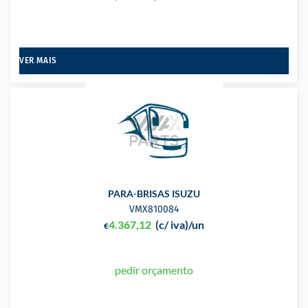
VER MAIS
PARA-BRISAS ISUZU
VMX810084
4.367,12
(c/ iva)
/un
€
pedir orçamento