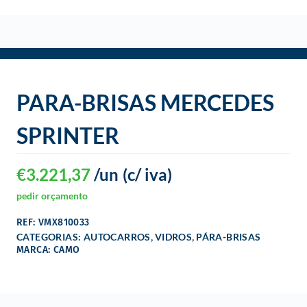
o
PARA-BRISAS MERCEDES
SPRINTER
€
3.221,37
/un
(c/ iva)
pedir orçamento
REF: VMX810033
,
,
CATEGORIAS:
AUTOCARROS
VIDROS
PÁRA-BRISAS
MARCA: CAMO