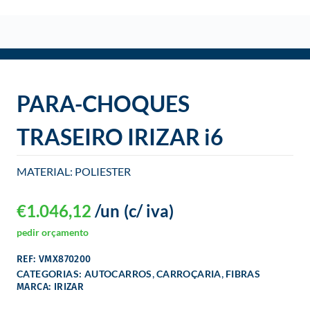
o
PARA-CHOQUES
TRASEIRO IRIZAR i6
MATERIAL: POLIESTER
€
1.046,12
/un
(c/ iva)
pedir orçamento
REF: VMX870200
,
,
CATEGORIAS:
AUTOCARROS
CARROÇARIA
FIBRAS
MARCA: IRIZAR