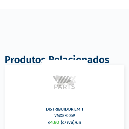
Produtos Relacionados
DISTRIBUIDOR EM T
VMX870059
4,80
(c/ iva)
/un
€