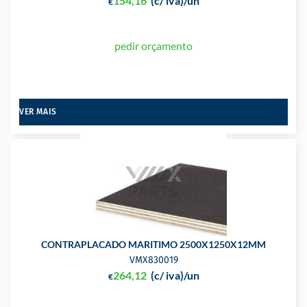
154,16
(c/ iva)
/un
€
pedir orçamento
VER MAIS
CONTRAPLACADO MARITIMO 2500X1250X12MM
VMX830019
264,12
(c/ iva)
/un
€