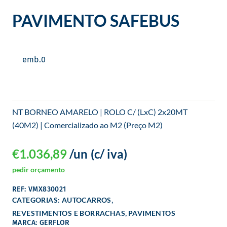
o
PAVIMENTO SAFEBUS
emb.
0
NT BORNEO AMARELO | ROLO C/ (LxC) 2x20MT
(40M2) | Comercializado ao M2 (Preço M2)
€
1.036,89
/un
(c/ iva)
pedir orçamento
REF: VMX830021
,
CATEGORIAS:
AUTOCARROS
,
REVESTIMENTOS E BORRACHAS
PAVIMENTOS
MARCA: GERFLOR