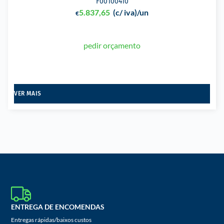
F00100410
5.837,65
(c/ iva)
/un
€
pedir orçamento
VER MAIS
ENTREGA DE ENCOMENDAS
Entregas rápidas/baixos custos