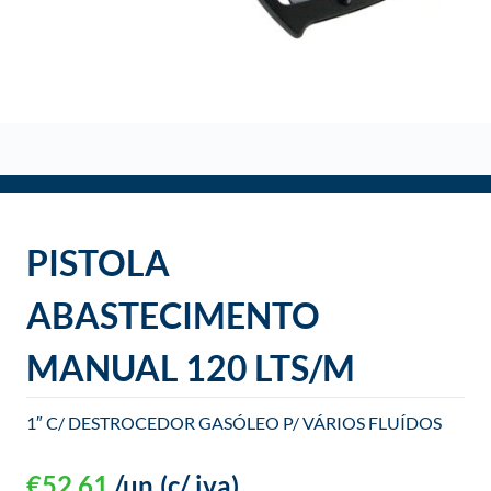
o
PISTOLA
ABASTECIMENTO
MANUAL 120 LTS/M
1″ C/ DESTROCEDOR GASÓLEO P/ VÁRIOS FLUÍDOS
€
52,61
/un
(c/ iva)