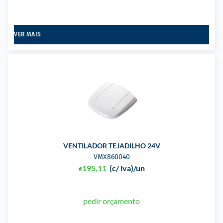
VER MAIS
VENTILADOR TEJADILHO 24V
VMX860040
195,11
(c/ iva)
/un
€
pedir orçamento