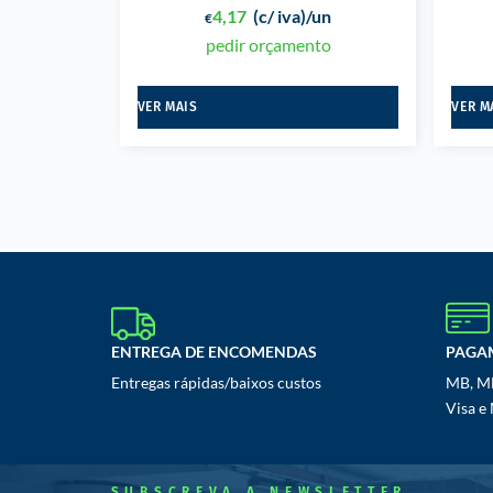
4,17
(c/ iva)
/un
€
pedir orçamento
VER MAIS
VER M
ENTREGA DE ENCOMENDAS
PAGA
Entregas rápidas/baixos custos
MB, MB
Visa e
SUBSCREVA A NEWSLETTER