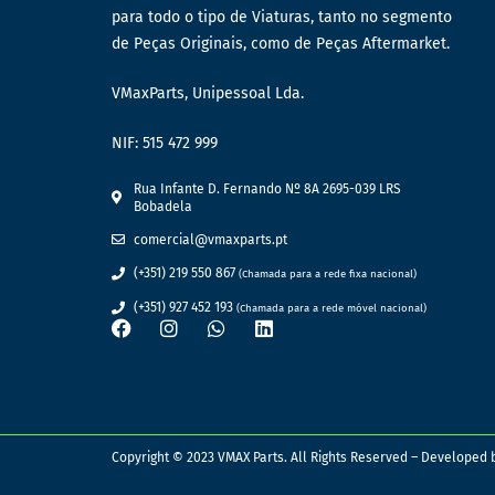
para todo o tipo de Viaturas, tanto no segmento
de Peças Originais, como de Peças Aftermarket.
VMaxParts, Unipessoal Lda.
NIF: 515 472 999
Rua Infante D. Fernando Nº 8A 2695-039 LRS
Bobadela
comercial@vmaxparts.pt
(+351) 219 550 867
(Chamada para a rede fixa nacional)
(+351) 927 452 193
(Chamada para a rede móvel nacional)
Copyright © 2023 VMAX Parts. All Rights Reserved – Developed