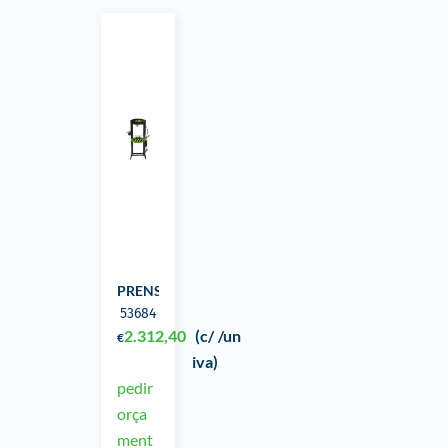
PRENSA HIDRÁULICA 30 TON
53684
2.312,40
(c/
/un
€
iva)
pedir
orça
ment