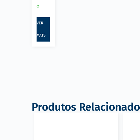
o
VER
MAIS
Produtos Relacionado