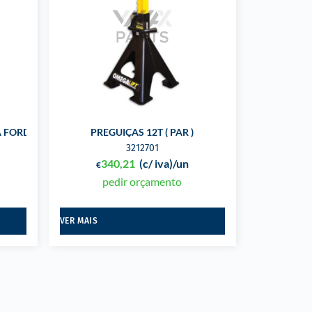
A FORD
PREGUIÇAS 12T ( PAR )
3212701
340,21
(c/ iva)
/un
€
pedir orçamento
VER MAIS