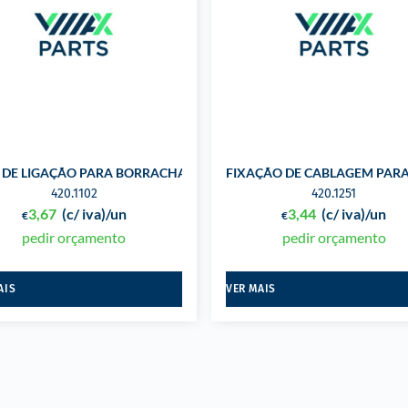
HOQUES PARA GM
E DE LIGAÇÃO PARA BORRACHA DE PORTA E JANELAS PARA CHRYS
FIXAÇÃO DE CABLAGEM PAR
420.1102
420.1251
3,67
(c/ iva)
/un
3,44
(c/ iva)
/un
€
€
pedir orçamento
pedir orçamento
AIS
VER MAIS