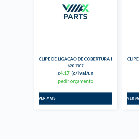
CLIPE DE LIGAÇÃO DE COBERTURA DO PARA-C
CLIP
420.1307
4,17
(c/ iva)
/un
€
pedir orçamento
VER MAIS
VER M