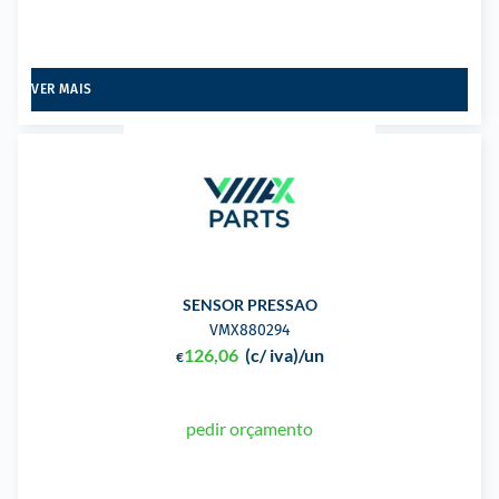
VER MAIS
SENSOR PRESSAO
VMX880294
126,06
(c/ iva)
/un
€
pedir orçamento