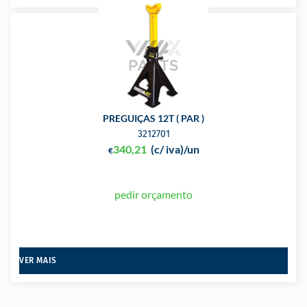
PREGUIÇAS 12T ( PAR )
3212701
340,21
(c/ iva)
/un
€
pedir orçamento
VER MAIS