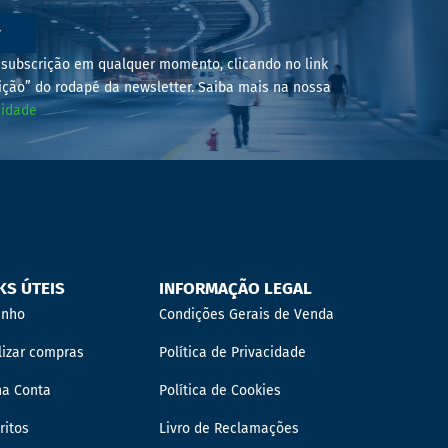
r
subscrição em qualquer momento, clicando no link
ição” do rodapé da newsletter. Saiba mais na nossa
cidade
KS ÚTEIS
INFORMAÇÃO LEGAL
inho
Condições Gerais de Venda
lizar compras
Política de Privacidade
ha Conta
Política de Cookies
ritos
Livro de Reclamações