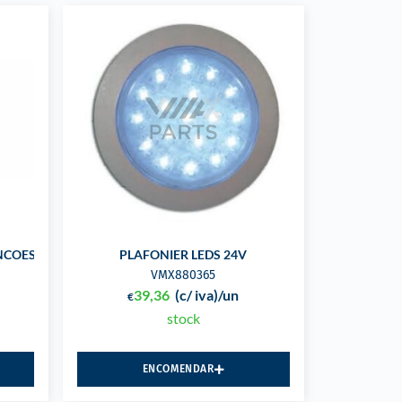
NCOES 12-24V
PLAFONIER LEDS 24V
VMX880365
39,36
(c/ iva)
/un
€
stock
ENCOMENDAR