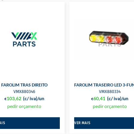
FAROLIM TRAS DIREITO
FAROLIM TRASEIRO LED 3-FU
VMX880346
VMX880334
103,62
(c/ iva)
/un
60,41
(c/ iva)
/un
€
€
pedir orçamento
pedir orçamento
AIS
VER MAIS