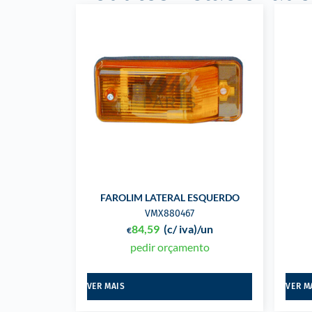
FAROLIM LATERAL ESQUERDO
VMX880467
84,59
(c/ iva)
/un
€
pedir orçamento
VER MAIS
VER M