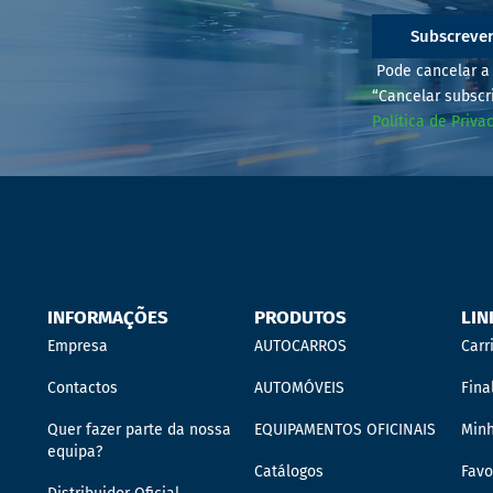
Subscreve
Pode cancelar a 
“Cancelar subscr
Política de Priva
INFORMAÇÕES
PRODUTOS
LIN
Empresa
AUTOCARROS
Carr
Contactos
AUTOMÓVEIS
Fina
Quer fazer parte da nossa
EQUIPAMENTOS OFICINAIS
Min
equipa?
Catálogos
Favo