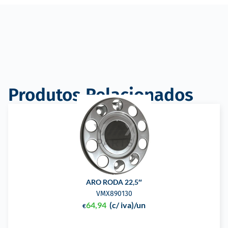
Produtos Relacionados
ARO RODA 22,5″
VMX890130
64,94
(c/ iva)
/un
€